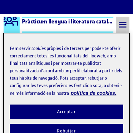
Logo Ágora
Pràcticum llengua i literatura catalana i castellana aula 9
Saltar al contingut
Fem servir
cookies
pròpies i de tercers per poder-te oferir
correctament totes les funcionalitats del lloc web, amb
Semestre 20221 - Aula 9
Què és una Àgora?
finalitats analítiques i per mostrar-te publicitat
personalitzada d'acord amb un perfil elaborat a partir dels
Què és una Àgora?
teus hàbits de navegació. Pots acceptar, rebutjar o
configurar les teves preferències fent clic a sota, o obtenir-
Visibilitat:
Data de publicació
8 setembre, 2021 3:32 pm
Públic
-
17 Set. 2019
ne més informació en la nostra
política de cookies.
Hola! :D Aquesta pàgina de presentació s’ha generat
Acceptar
automàticament.
Una Àgora pertany a una aula de la UOC i recull
Rebutjar