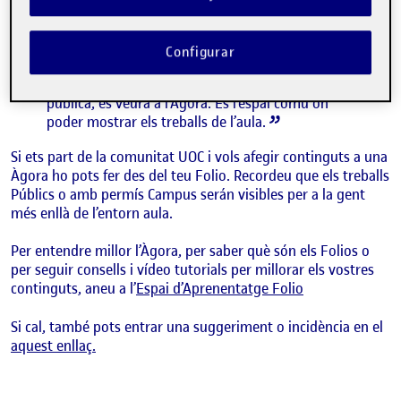
els continguts que els i les estudiants publiquen
als seus espais personals, anomenats Folios. Si
els i les companyes publiquen una activitat,
Configurar
l’associen a una activitat de l’aula i li donen
permís per ser vist a l’aula, campus o visió
pública, es veurà a l’Àgora. És l’espai comú on
poder mostrar els treballs de l’aula.
Si ets part de la comunitat UOC i vols afegir continguts a una
Àgora ho pots fer des del teu Folio. Recordeu que els treballs
Públics o amb permís Campus serán visibles per a la gent
més enllà de l’entorn aula.
Per entendre millor l’Àgora, per saber què són els Folios o
per seguir consells i vídeo tutorials per millorar els vostres
continguts, aneu a l’
Espai d’Aprenentatge Folio
Si cal, també pots entrar una suggeriment o incidència en el
aquest enllaç.