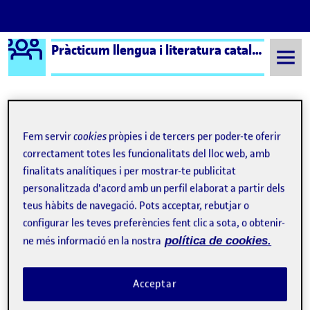
Logo Ágora
Pràcticum llengua i literatura catalana i castellana aula 9
Saltar al contingut
Semestre 20221 - Aula 9
PAC 4 - De l'observació a la intervenció autònoma: el diari de pràctiques
Fem servir
cookies
pròpies i de tercers per poder-te oferir
correctament totes les funcionalitats del lloc web, amb
PAC 4 - De l'observació a la
finalitats analítiques i per mostrar-te publicitat
personalitzada d'acord amb un perfil elaborat a partir dels
intervenció autònoma: el
teus hàbits de navegació. Pots acceptar, rebutjar o
diari de pràctiques
configurar les teves preferències fent clic a sota, o obtenir-
ne més informació en la nostra
política de cookies.
Dietari de Pràctiques: 2ª entrada
Publicat per
Publicat per
Joan Garcia Nogueras
Acceptar
Visibilitat:
Data de publicació
el Dietari de Pràctiques: 2ª entrada
Públic
-
20 Abr. 2023
-
comentari