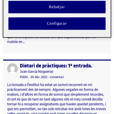
Mitjançant el model d’aprenentatge experiencial de Kolb que
Rebutjar
consta de 4 fases: l’aprenentatge acomodatiu, el divergent,
l’assimilatiu i el convergent. Procediré a analitzar una situació
concreta de les moltes que he pogut percebre durant la meva
encara breu estada a l’institut Pla Marcell en aquesta fase
Configurar
d’observació. Tot i que, precisament per la meva condició
d’observant, tan sols he pogut arribar fins a la fase assimilativa, ja
que no tinc poder de decisió com per experimentar per mi
mateix en…
Dietari de pràctiques: 1ª entrada.
Publicat per
Publicat per
Joan Garcia Nogueras
Visibilitat:
Data de publicació
el Dietari de pràctiques: 1ª entrada.
Públic
-
20 Abr. 2023
-
comentari
La tornada a l’institut ha estat un somni recurrent en mi
pràcticament des de sempre. Algunes vegades en forma de
malson, i d’altres en forma de somni que simplement recordes,
el cert és que de tant en tant algunes nits el meu cervell decidia
tornar-hi a recuperar assignatures que havien quedat pendents, i
que em permetien, no tan sols retrobar-me amb totes les meves
velles amistats, sinó també amb totes aquelles dinàmiques,