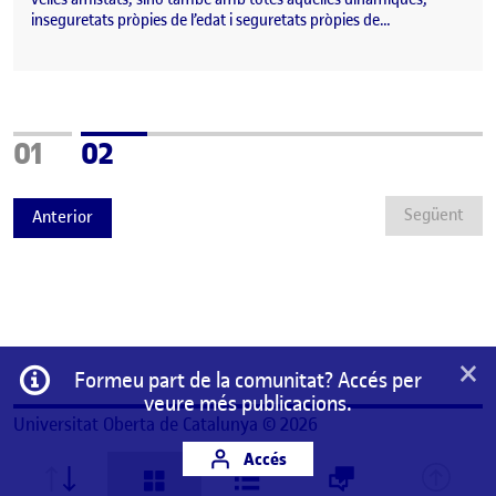
inseguretats pròpies de l’edat i seguretats pròpies de…
Pàgina
Pàgina
01
02
Següent
Anterior
×
Informació
Formeu part de la comunitat? Accés per
veure més publicacions.
Universitat Oberta de Catalunya © 2026
Accés