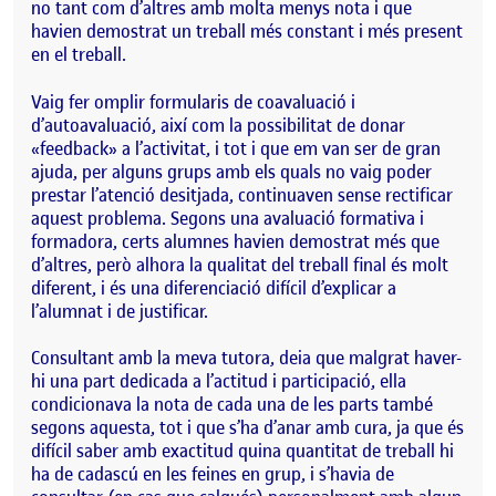
no tant com d’altres amb molta menys nota i que
havien demostrat un treball més constant i més present
en el treball.
Vaig fer omplir formularis de coavaluació i
d’autoavaluació, així com la possibilitat de donar
«feedback» a l’activitat, i tot i que em van ser de gran
ajuda, per alguns grups amb els quals no vaig poder
prestar l’atenció desitjada, continuaven sense rectificar
aquest problema. Segons una avaluació formativa i
formadora, certs alumnes havien demostrat més que
d’altres, però alhora la qualitat del treball final és molt
diferent, i és una diferenciació difícil d’explicar a
l’alumnat i de justificar.
Consultant amb la meva tutora, deia que malgrat haver-
hi una part dedicada a l’actitud i participació, ella
condicionava la nota de cada una de les parts també
segons aquesta, tot i que s’ha d’anar amb cura, ja que és
difícil saber amb exactitud quina quantitat de treball hi
ha de cadascú en les feines en grup, i s’havia de