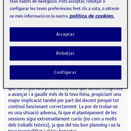
teus hàbits de navegació. Pots acceptar, rebutjar o
i concisa. I no és fins que planteges una situació amb la
qual verdaderament t’hauràs d’enfrontar, com ho és el
configurar les teves preferències fent clic a sota, o obtenir-
cas de les pràctiques, que no et planteges seriosament
ne més informació en la nostra
política de cookies.
cada sessió, analitzant-ne la utilitat, i tractant de
preveure en tot moment la temporització de les
activitats que suggereixes, i com aquesta pot ajudar-te
Acceptar
en una correcta gestió de l’aula i una millora en la
significació dels aprenentatges i el progrés dels
estudiants. És a dir, quan t’enfrontes de veritat amb la
Rebutjar
realitat d’haver de conduir una aula de secundària
observes la importància de tenir una classe motivada, i
com aquesta motivació tan sols s’adquireix des d’una
Configurar
contextualització dels aprenentatges. Una classe
motivada, no tan sols et tranquil·litza com a docent (ja
que no et portarà problemes) sinó que també t’engresca
a avançar i a gaudir més de la teva feina, propiciant una
major implicació també per part del docent perquè tot
continuï funcionant correctament. La por de trobar-se
en una situació adversa, fa que el plantejament de les
sessions sigui extremadament curós (no com a molts
dels treballs teòrics), ja que del teu bon planning i va la
teva tranquil·litat i el teu benestar.