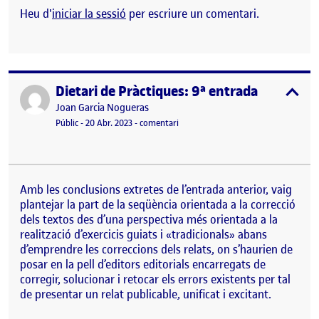
Heu d'
iniciar la sessió
per escriure un comentari.
Dietari de Pràctiques: 9ª entrada
Publicat per
expa
Publicat per
Joan Garcia Nogueras
Visibilitat:
Data de publicació
el Dietari de Pràctiques: 9ª entrada
Públic
-
20 Abr. 2023
-
comentari
Amb les conclusions extretes de l’entrada anterior, vaig
plantejar la part de la seqüència orientada a la correcció
dels textos des d’una perspectiva més orientada a la
realització d’exercicis guiats i «tradicionals» abans
d’emprendre les correccions dels relats, on s’haurien de
posar en la pell d’editors editorials encarregats de
corregir, solucionar i retocar els errors existents per tal
de presentar un relat publicable, unificat i excitant.