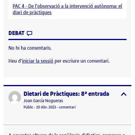
PAC 4 - De l'observació a la intervenció autònoma: el
diari de pràctiques
CONTRIBUTION
0
EL DIETARI DE PRÀCTIQUES: 9ª ENTRADA
DEBAT
No hi ha comentaris.
Heu d'
iniciar la sessió
per escriure un comentari.
Dietari de Pràctiques: 8ª entrada
Publicat per
expa
Publicat per
Joan Garcia Nogueras
Visibilitat:
Data de publicació
el Dietari de Pràctiques: 8ª entrada
Públic
-
20 Abr. 2023
-
comentari