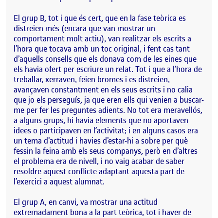
El grup B, tot i que és cert, que en la fase teòrica es
distreien més (encara que van mostrar un
comportament molt actiu), van realitzar els escrits a
l’hora que tocava amb un toc original, i fent cas tant
d’aquells consells que els donava com de les eines que
els havia ofert per escriure un relat. Tot i que a l’hora de
treballar, xerraven, feien bromes i es distreien,
avançaven constantment en els seus escrits i no calia
que jo els perseguís, ja que eren ells qui venien a buscar-
me per fer les preguntes adients. No tot era meravellós,
a alguns grups, hi havia elements que no aportaven
idees o participaven en l’activitat; i en alguns casos era
un tema d’actitud i havies d’estar-hi a sobre per què
fessin la feina amb els seus companys, però en d’altres
el problema era de nivell, i no vaig acabar de saber
resoldre aquest conflicte adaptant aquesta part de
l’exercici a aquest alumnat.
El grup A, en canvi, va mostrar una actitud
extremadament bona a la part teòrica, tot i haver de