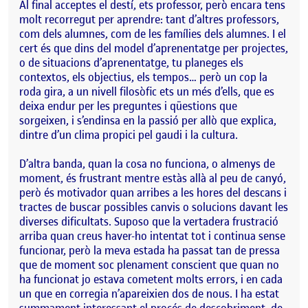
Al final acceptes el destí, ets professor, però encara tens
molt recorregut per aprendre: tant d’altres professors,
com dels alumnes, com de les famílies dels alumnes. I el
cert és que dins del model d’aprenentatge per projectes,
o de situacions d’aprenentatge, tu planeges els
contextos, els objectius, els tempos… però un cop la
roda gira, a un nivell filosòfic ets un més d’ells, que es
deixa endur per les preguntes i qüestions que
sorgeixen, i s’endinsa en la passió per allò que explica,
dintre d’un clima propici pel gaudi i la cultura.
D’altra banda, quan la cosa no funciona, o almenys de
moment, és frustrant mentre estàs allà al peu de canyó,
però és motivador quan arribes a les hores del descans i
tractes de buscar possibles canvis o solucions davant les
diverses dificultats. Suposo que la vertadera frustració
arriba quan creus haver-ho intentat tot i continua sense
funcionar, però la meva estada ha passat tan de pressa
que de moment soc plenament conscient que quan no
ha funcionat jo estava cometent molts errors, i en cada
un que en corregia n’apareixien dos de nous. I ha estat