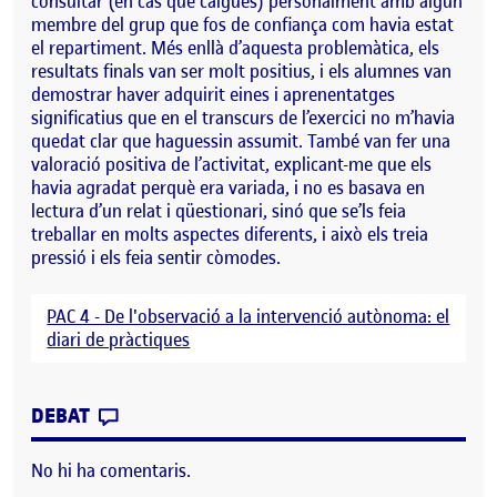
consultar (en cas que calgués) personalment amb algun
membre del grup que fos de confiança com havia estat
el repartiment. Més enllà d’aquesta problemàtica, els
resultats finals van ser molt positius, i els alumnes van
demostrar haver adquirit eines i aprenentatges
significatius que en el transcurs de l’exercici no m’havia
quedat clar que haguessin assumit. També van fer una
valoració positiva de l’activitat, explicant-me que els
havia agradat perquè era variada, i no es basava en
lectura d’un relat i qüestionari, sinó que se’ls feia
treballar en molts aspectes diferents, i això els treia
pressió i els feia sentir còmodes.
PAC 4 - De l'observació a la intervenció autònoma: el
diari de pràctiques
CONTRIBUTION
0
EL DIETARI DE PRÀCTIQUES: 10ª ENTRAD
DEBAT
No hi ha comentaris.