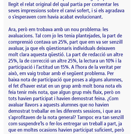
llegit el relat original del qual partia per comentar les
seves impressions sobre el canvi sofert, i si els agradava
o s’esperaven com havia acabat evolucionant.
Ara, però em trobava amb un nou problema: les
avaluacions. Tal com jo les tenia plantejades, la part de
comprensió contava un 25%, part que em va ser senzill
avaluar, ja que els qüestionaris individuals deixaven
molt clara aquesta qüestió. La part de redacció un altre
25%, la de correcció un altre 25%, la lectura un 10% i la
participació i l’actitud un 15%. A l’hora de la veritat per
això, em vaig trobar amb el següent problema. Per
baixa nota de participació que poses a alguns alumnes,
el fet d’haver estat en un grup amb molt bona nota els
feia tenir més nota, que algun grup més fluix, però on
tots havien participat i havien demostrat feina. ¿Com
avaluar llavors a aquests alumnes que no havien
demostrat treballar en les diferents sessions, i que ara
s’aprofitaven de la nota general? Tampoc era tan senzill
com suspendre’ls o fer-los entregar un treball a part, ja
que en moltes ocasions havien participat suficient, però