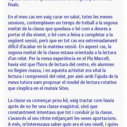
finals.
En el meu cas em vaig curar en salut, totes les meves
sessions, contemplaven un temps de treball a la segona
meitat de la classe que quedava o bé com a deures a
portar el dia vinent, o bé com a feina a completar a la
següent sessió, però que en tot cas era extremadament
difícil d’acabar en la mateixa sessió. En aquest cas, la
segona meitat de la classe estava orientada a la lectura
d’un relat. Per la meva experiència en el Pla Marcell,
havia vist que l’hora de lectura del centre, els alumnes
no llegien massa, i en aquesta activitat era vital la
lectura i comprensió del relat, per això amb l’ajuda de la
meva tutora vam proposar el model de lectura rotativa
que s’explica en el mateix Sites.
La classe va començar prou bé, vaig tractar com havia
après de no fer una classe magistral, sinó que
constantment intentava que tot i conduir jo la classe,
s’avancés al seu ritme mitjançant les seves aportacions.
A més, m’interessava saber quin era el seu nivell, i quins