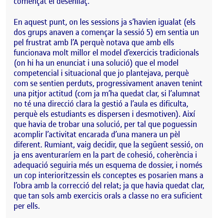
començat el desenllaç.
En aquest punt, on les sessions ja s’havien igualat (els
dos grups anaven a començar la sessió 5) em sentia un
pel frustrat amb l’A perquè notava que amb ells
funcionava molt millor el model d’exercicis tradicionals
(on hi ha un enunciat i una solució) que el model
competencial i situacional que jo plantejava, perquè
com se sentien perduts, progressivament anaven tenint
una pitjor actitud (com ja m’ha quedat clar, si l’alumnat
no té una direcció clara la gestió a l’aula es dificulta,
perquè els estudiants es dispersen i desmotiven). Així
que havia de trobar una solució, per tal que poguessin
acomplir l’activitat encarada d’una manera un pèl
diferent. Rumiant, vaig decidir, que la següent sessió, on
ja ens aventuraríem en la part de cohesió, coherència i
adequació seguiria més un esquema de dossier, i només
un cop interioritzessin els conceptes es posarien mans a
l’obra amb la correcció del relat; ja que havia quedat clar,
que tan sols amb exercicis orals a classe no era suficient
per ells.