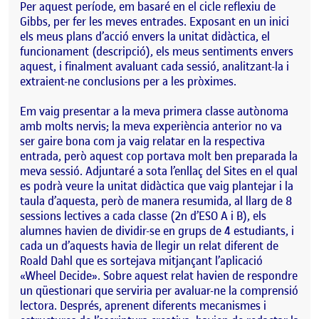
Per aquest període, em basaré en el cicle reflexiu de
Gibbs, per fer les meves entrades. Exposant en un inici
els meus plans d’acció envers la unitat didàctica, el
funcionament (descripció), els meus sentiments envers
aquest, i finalment avaluant cada sessió, analitzant-la i
extraient-ne conclusions per a les pròximes.
Em vaig presentar a la meva primera classe autònoma
amb molts nervis; la meva experiència anterior no va
ser gaire bona com ja vaig relatar en la respectiva
entrada, però aquest cop portava molt ben preparada la
meva sessió. Adjuntaré a sota l’enllaç del Sites en el qual
es podrà veure la unitat didàctica que vaig plantejar i la
taula d’aquesta, però de manera resumida, al llarg de 8
sessions lectives a cada classe (2n d’ESO A i B), els
alumnes havien de dividir-se en grups de 4 estudiants, i
cada un d’aquests havia de llegir un relat diferent de
Roald Dahl que es sortejava mitjançant l’aplicació
«Wheel Decide». Sobre aquest relat havien de respondre
un qüestionari que serviria per avaluar-ne la comprensió
lectora. Després, aprenent diferents mecanismes i