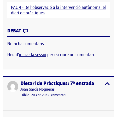
PAC 4 - De l'observació a la intervenció autònoma: el
diari de pràctiques
CONTRIBUTION
0
EL DIETARI DE PRÀCTIQUES: 8ª ENTRADA
DEBAT
No hi ha comentaris.
Heu d'
iniciar la sessió
per escriure un comentari.
Dietari de Pràctiques: 7ª entrada
Publicat per
expa
Publicat per
Joan Garcia Nogueras
Visibilitat:
Data de publicació
el Dietari de Pràctiques: 7ª entrada
Públic
-
20 Abr. 2023
-
comentari