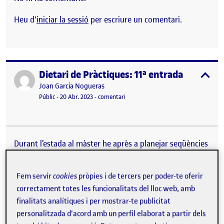
Heu d'
iniciar la sessió
per escriure un comentari.
Dietari de Pràctiques: 11ª entrada
Publicat per
expa
Publicat per
Joan Garcia Nogueras
Visibilitat:
Data de publicació
el Dietari de Pràctiques: 11ª entrada
Públic
-
20 Abr. 2023
-
comentari
Durant l’estada al màster he après a planejar seqüències
didàctiques, situacions d’aprenentatge, o projectes en
els quals desenvolupar les diferents competències que
volem treballar. Però el cert, és que totes aquestes
Fem servir
cookies
pròpies i de tercers per poder-te oferir
qüestions són abordades de manera general, s’anomena
correctament totes les funcionalitats del lloc web, amb
de manera teòrica la seqüència, es temporitza, i
finalitats analítiques i per mostrar-te publicitat
s’executa un joc mental en el qual tot encaixa en els
personalitzada d'acord amb un perfil elaborat a partir dels
temps proposats, i s’atén a la diversitat de manera clara