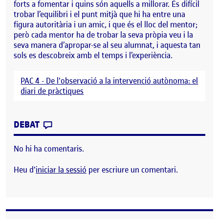
forts a fomentar i quins són aquells a millorar. És difícil
trobar l’equilibri i el punt mitjà que hi ha entre una
figura autoritària i un amic, i que és el lloc del mentor;
però cada mentor ha de trobar la seva pròpia veu i la
seva manera d’apropar-se al seu alumnat, i aquesta tan
sols es descobreix amb el temps i l’experiència.
PAC 4 - De l'observació a la intervenció autònoma: el
diari de pràctiques
CONTRIBUTION
0
EL DIETARI DE PRÀCTIQUES: 11ª ENTRADA
DEBAT
No hi ha comentaris.
Heu d'
iniciar la sessió
per escriure un comentari.