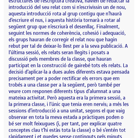
estructures de l’escriptura creativa, havien de redactar la
introducció del seu relat com si n’escrivissin un de nou,
aquesta introducció rota al grup contigu que n’haurà
d’escriure el nus, i aquesta història tornarà a rotar al
següent grup que n’escriurà el desenllaç. Finalment,
seguint les normes de coherència, cohesió i adequació,
els grups hauran de corregir el relat nou que hagin
rebut per tal de deixar-lo llest per a la seva publicació. A
l’última sessió, els relats seran llegits i posats a
discussió pels membres de la classe, que hauran
participat en la construcció de gairebé tots els relats. La
decisió d’aplicar-la a dues aules diferents estava pensada
precisament per a poder rectificar els errors que em
trobés a una classe per a la següent, però també per
veure com responen diferents tipus d’alumnat a una
mateixa activitat. Però aquesta era la primera sessió, a
la primera classe, i l’únic que tenia eren nervis; a més les
sessions d’introducció a una unitat, segons el que vaig
observar en tota la meva estada a pràctiques poden o
bé ser molt feixugues (i, per tant, per explicar quatre
conceptes clau t’hi estàs tota la classe) o bé s’entén tot
ràpidament i et quedes sense continguts pels minuts