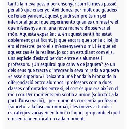
tanta la meva passió per ensenyar com la meva passió
per allò que ensenyo. Així doncs, per molt que gaudeixi
de l’ensenyament, aquest gaudi sempre és un pèl
inferior al gaudi que experimento quan és un mestre el
que m’ensenya a mi una nova manera d’observar el
món. Aquesta experiència, en aquest sentit ha estat
doblement gratificant, ja que encara que soni a clixé, jo
era el mestre, però ells m’ensenyaven a mi. I és que en
aquest cas és la realitat, jo soc un estudiant com ells;
una espècie d’eslavó perdut entre els alumnes i
professors. ¿Un esquirol que canvia de jaqueta? ¿o un
dels seus que tracta d’integrar la seva mirada a aquesta
«classe superior»? Deixant a una banda la broma de la
diferenciació entre alumnes i professors com a dues
classes enfrontades entre si, el cert és que era així en el
meu cor. Per moments em sentia alumne (sobretot a la
part d’observació), i per moments em sentia professor
(sobretot a la fase autònoma), i les meves actituds i
estratègies variaven en funció d’aquell grup amb el qual
em sentia identificat en cada moment.