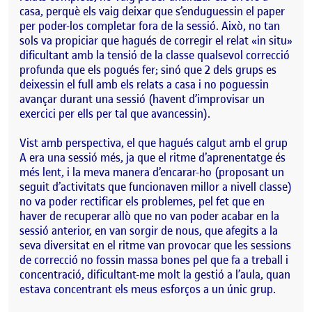
casa, perquè els vaig deixar que s’enduguessin el paper
per poder-los completar fora de la sessió. Això, no tan
sols va propiciar que hagués de corregir el relat «in situ»
dificultant amb la tensió de la classe qualsevol correcció
profunda que els pogués fer; sinó que 2 dels grups es
deixessin el full amb els relats a casa i no poguessin
avançar durant una sessió (havent d’improvisar un
exercici per ells per tal que avancessin).
Vist amb perspectiva, el que hagués calgut amb el grup
A era una sessió més, ja que el ritme d’aprenentatge és
més lent, i la meva manera d’encarar-ho (proposant un
seguit d’activitats que funcionaven millor a nivell classe)
no va poder rectificar els problemes, pel fet que en
haver de recuperar allò que no van poder acabar en la
sessió anterior, en van sorgir de nous, que afegits a la
seva diversitat en el ritme van provocar que les sessions
de correcció no fossin massa bones pel que fa a treball i
concentració, dificultant-me molt la gestió a l’aula, quan
estava concentrant els meus esforços a un únic grup.