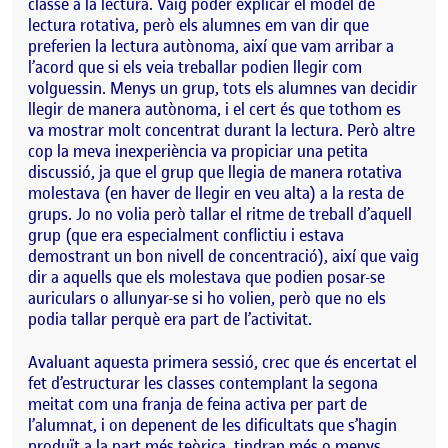
classe a la lectura. Vaig poder explicar el model de
lectura rotativa, però els alumnes em van dir que
preferien la lectura autònoma, així que vam arribar a
l’acord que si els veia treballar podien llegir com
volguessin. Menys un grup, tots els alumnes van decidir
llegir de manera autònoma, i el cert és que tothom es
va mostrar molt concentrat durant la lectura. Però altre
cop la meva inexperiència va propiciar una petita
discussió, ja que el grup que llegia de manera rotativa
molestava (en haver de llegir en veu alta) a la resta de
grups. Jo no volia però tallar el ritme de treball d’aquell
grup (que era especialment conflictiu i estava
demostrant un bon nivell de concentració), així que vaig
dir a aquells que els molestava que podien posar-se
auriculars o allunyar-se si ho volien, però que no els
podia tallar perquè era part de l’activitat.
Avaluant aquesta primera sessió, crec que és encertat el
fet d’estructurar les classes contemplant la segona
meitat com una franja de feina activa per part de
l’alumnat, i on depenent de les dificultats que s’hagin
produït a la part més teòrica, tindran més o menys