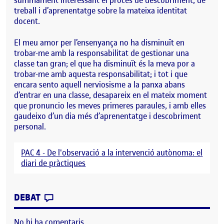
summament interessant el procés de descobriment, de
treball i d’aprenentatge sobre la mateixa identitat
docent.
El meu amor per l’ensenyança no ha disminuït en
trobar-me amb la responsabilitat de gestionar una
classe tan gran; el que ha disminuït és la meva por a
trobar-me amb aquesta responsabilitat; i tot i que
encara sento aquell nerviosisme a la panxa abans
d’entrar en una classe, desapareix en el mateix moment
que pronuncio les meves primeres paraules, i amb elles
gaudeixo d’un dia més d’aprenentatge i descobriment
personal.
PAC 4 - De l'observació a la intervenció autònoma: el
diari de pràctiques
CONTRIBUTION
0
EL DIETARI DE PRÀCTIQUES: 12ª ENTRADA
DEBAT
No hi ha comentaris.