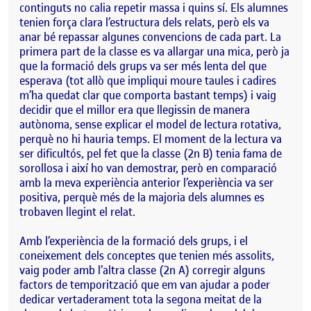
continguts no calia repetir massa i quins sí. Els alumnes
tenien força clara l’estructura dels relats, però els va
anar bé repassar algunes convencions de cada part. La
primera part de la classe es va allargar una mica, però ja
que la formació dels grups va ser més lenta del que
esperava (tot allò que impliqui moure taules i cadires
m’ha quedat clar que comporta bastant temps) i vaig
decidir que el millor era que llegissin de manera
autònoma, sense explicar el model de lectura rotativa,
perquè no hi hauria temps. El moment de la lectura va
ser dificultós, pel fet que la classe (2n B) tenia fama de
sorollosa i així ho van demostrar, però en comparació
amb la meva experiència anterior l’experiència va ser
positiva, perquè més de la majoria dels alumnes es
trobaven llegint el relat.
Amb l’experiència de la formació dels grups, i el
coneixement dels conceptes que tenien més assolits,
vaig poder amb l’altra classe (2n A) corregir alguns
factors de temporització que em van ajudar a poder
dedicar vertaderament tota la segona meitat de la