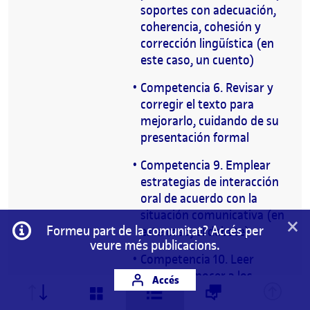
soportes con adecuación,
coherencia, cohesión y
corrección lingüística (en
este caso, un cuento)
Competencia 6. Revisar y
corregir el texto para
mejorarlo, cuidando de su
presentación formal
Competencia 9. Emplear
estrategias de interacción
oral de acuerdo con la
situación comunicativa (en
×
Informació
Formeu part de la comunitat? Accés per
este caso, el debate)
veure més publicacions.
Competencia 10. Leer
obras y conocer a los
Accés
autores/as y los periodos
más significativos de la