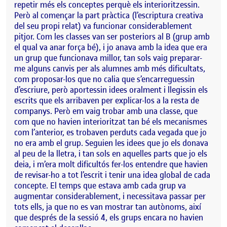
repetir més els conceptes perquè els interioritzessin.
Però al començar la part pràctica (l’escriptura creativa
del seu propi relat) va funcionar considerablement
pitjor. Com les classes van ser posteriors al B (grup amb
el qual va anar força bé), i jo anava amb la idea que era
un grup que funcionava millor, tan sols vaig preparar-
me alguns canvis per als alumnes amb més dificultats,
com proposar-los que no calia que s’encarreguessin
d’escriure, però aportessin idees oralment i llegissin els
escrits que els arribaven per explicar-los a la resta de
companys. Però em vaig trobar amb una classe, que
com que no havien interioritzat tan bé els mecanismes
com l’anterior, es trobaven perduts cada vegada que jo
no era amb el grup. Seguien les idees que jo els donava
al peu de la lletra, i tan sols en aquelles parts que jo els
deia, i m’era molt dificultós fer-los entendre que havien
de revisar-ho a tot l’escrit i tenir una idea global de cada
concepte. El temps que estava amb cada grup va
augmentar considerablement, i necessitava passar per
tots ells, ja que no es van mostrar tan autònoms, així
que després de la sessió 4, els grups encara no havien