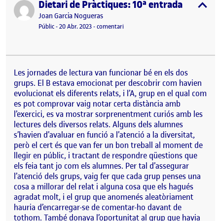
Dietari de Pràctiques: 10ª entrada
Publicat per
expa
Publicat per
Joan Garcia Nogueras
Visibilitat:
Data de publicació
el Dietari de Pràctiques: 10ª entrada
Públic
-
20 Abr. 2023
-
comentari
Les jornades de lectura van funcionar bé en els dos
grups. El B estava emocionat per descobrir com havien
evolucionat els diferents relats, i l’A, grup en el qual com
es pot comprovar vaig notar certa distància amb
l’exercici, es va mostrar sorprenentment curiós amb les
lectures dels diversos relats. Alguns dels alumnes
s’havien d’avaluar en funció a l’atenció a la diversitat,
però el cert és que van fer un bon treball al moment de
llegir en públic, i tractant de respondre qüestions que
els feia tant jo com els alumnes. Per tal d’assegurar
l’atenció dels grups, vaig fer que cada grup penses una
cosa a millorar del relat i alguna cosa que els hagués
agradat molt, i el grup que anomenés aleatòriament
hauria d’encarregar-se de comentar-ho davant de
tothom. També donava l’oportunitat al grup que havia