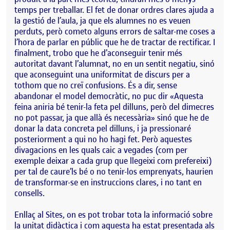
temps per treballar. El fet de donar ordres clares ajuda a
la gestió de l’aula, ja que els alumnes no es veuen
perduts, però cometo alguns errors de saltar-me coses a
l’hora de parlar en públic que he de tractar de rectificar. I
finalment, trobo que he d’aconseguir tenir més
autoritat davant l’alumnat, no en un sentit negatiu, sinó
que aconseguint una uniformitat de discurs per a
tothom que no creï confusions. És a dir, sense
abandonar el model democràtic, no puc dir «Aquesta
feina aniria bé tenir-la feta pel dilluns, però del dimecres
no pot passar, ja que allà és necessària» sinó que he de
donar la data concreta pel dilluns, i ja pressionaré
posteriorment a qui no ho hagi fet. Però aquestes
divagacions en les quals caic a vegades (com per
exemple deixar a cada grup que llegeixi com prefereixi)
per tal de caure’ls bé o no tenir-los emprenyats, haurien
de transformar-se en instruccions clares, i no tant en
consells.
Enllaç al Sites, on es pot trobar tota la informació sobre
la unitat didàctica i com aquesta ha estat presentada als