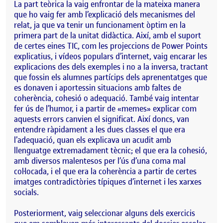
La part teòrica la vaig enfrontar de la mateixa manera
que ho vaig fer amb l’explicació dels mecanismes del
relat, ja que va tenir un funcionament òptim en la
primera part de la unitat didàctica. Així, amb el suport
de certes eines TIC, com les projeccions de Power Points
explicatius, i vídeos populars d’internet, vaig encarar les
explicacions des dels exemples i no a la inversa, tractant
que fossin els alumnes partícips dels aprenentatges que
es donaven i aportessin situacions amb faltes de
coherència, cohesió o adequació. També vaig intentar
fer ús de l’humor, i a partir de «memes» explicar com
aquests errors canvien el significat. Així doncs, van
entendre ràpidament a les dues classes el que era
l’adequació, quan els explicava un acudit amb
llenguatge extremadament tècnic; el que era la cohesió,
amb diversos malentesos per l’ús d’una coma mal
col·locada, i el que era la coherència a partir de certes
imatges contradictòries típiques d’internet i les xarxes
socials.
Posteriorment, vaig seleccionar alguns dels exercicis