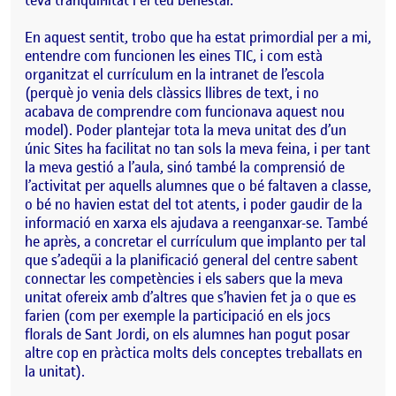
En aquest sentit, trobo que ha estat primordial per a mi,
entendre com funcionen les eines TIC, i com està
organitzat el currículum en la intranet de l’escola
(perquè jo venia dels clàssics llibres de text, i no
acabava de comprendre com funcionava aquest nou
model). Poder plantejar tota la meva unitat des d’un
únic Sites ha facilitat no tan sols la meva feina, i per tant
la meva gestió a l’aula, sinó també la comprensió de
l’activitat per aquells alumnes que o bé faltaven a classe,
o bé no havien estat del tot atents, i poder gaudir de la
informació en xarxa els ajudava a reenganxar-se. També
he après, a concretar el currículum que implanto per tal
que s’adeqüi a la planificació general del centre sabent
connectar les competències i els sabers que la meva
unitat ofereix amb d’altres que s’havien fet ja o que es
farien (com per exemple la participació en els jocs
florals de Sant Jordi, on els alumnes han pogut posar
altre cop en pràctica molts dels conceptes treballats en
la unitat).