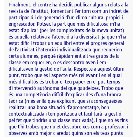
Finalment, el centre ha decidit publicar alguns relats a la
revista de l’institut, fomentant l’entorn com un indret de
participació i de generació d’un clima cultural propici i
engrescador. Potser, la part que més dificultosa m’ha
estat d’aplicar (per les complexitats de la meva unitat)
és aquella relativa a l’atenció a la diversitat, ja que m’ha
estat difícil trobar un equilibri entre el progrés general
de l’activitat i l’atenció individualitzada que requerien
certs alumnes; perquè ràpidament altres grups de la
classe em requerien, o es descontrolaven i em
dificultaven la gestió de l’aula. Respecte a aquest últim
punt, trobo que és l’aspecte més rellevant i en el qual
més dificultós és trobar el teu paper en el poc temps
d’intervenció autònoma del que gaudeixes. Trobo que
és una competència difícil d’explicar des d’una branca
teòrica (més enllà que explicant que si aconsegueixes
realitzar una bona situació d’aprenentatge, ben
contextualitzada i temporitzada et facilitarà la gestió
pel fet que tindràs una classe motivada), i que no és fins
que t’hi trobes que no et descobreixes com a professor, i
observes amb major claredat quins són els teus punts