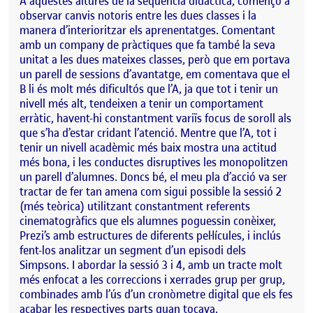
A aquestes altures de la seqüència didàctica, començo a
observar canvis notoris entre les dues classes i la
manera d’interioritzar els aprenentatges. Comentant
amb un company de pràctiques que fa també la seva
unitat a les dues mateixes classes, però que em portava
un parell de sessions d’avantatge, em comentava que el
B li és molt més dificultós que l’A, ja que tot i tenir un
nivell més alt, tendeixen a tenir un comportament
erràtic, havent-hi constantment variïs focus de soroll als
que s’ha d’estar cridant l’atenció. Mentre que l’A, tot i
tenir un nivell acadèmic més baix mostra una actitud
més bona, i les conductes disruptives les monopolitzen
un parell d’alumnes. Doncs bé, el meu pla d’acció va ser
tractar de fer tan amena com sigui possible la sessió 2
(més teòrica) utilitzant constantment referents
cinematogràfics que els alumnes poguessin conèixer,
Prezi’s amb estructures de diferents pel·lícules, i inclús
fent-los analitzar un segment d’un episodi dels
Simpsons. I abordar la sessió 3 i 4, amb un tracte molt
més enfocat a les correccions i xerrades grup per grup,
combinades amb l’ús d’un cronòmetre digital que els fes
acabar les respectives parts quan tocava.