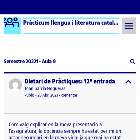
Logo Ágora
Pràcticum llengua i literatura catalana i castellana aula 9
Saltar al contingut
Semestre 20221 - Aula 9
Dietari de Pràctiques: 12ª entrada
Publicat per
expa
Publicat per
Joan Garcia Nogueras
Visibilitat:
Data de publicació
el Dietari de Pràctiques: 12ª entrada
Públic
-
20 Abr. 2023
-
comentari
Com vaig explicar en la meva presentació a
l’assignatura, la docència sempre ha estat per mi un
actor secundari en la meva vida; ja que mai ha estat