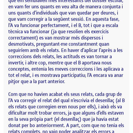
que em semblaven més interessants del dossier escolar,
en vam fer uns quants en veu alta de manera conjunta i
uns quants d’individuals que van quedar per deures, i
que vam corregir a la següent sessió. En aquesta fase,
l’A va funcionar perfectament, i el B, tot i que a escala
tècnica va funcionar (ja que resolien els exercicis
correctament) es van mostrar més dispersos i
desmotivats, preguntant-me constantment quan
seguiríem amb els relats. En haver d’aplicar l’après a les
correccions dels relats, les actituds es van tornar a
invertir, i altre cop, mentre que el B aportava nous
conceptes, entenia les meves correccions i les aplicava a
tot el relat, i es mostrava participatiu; l’A encara va anar
pitjor que a la part anterior.
Com que no havien acabat els seus relats, cada grup de
l’A va corregir el relat del qual n’escrivia el desenllaç (al B
els relats que corregien eren nous per ells), i això els va
dificultar molt trobar errors, ja que alguns d’ells estaven
en la seva pròpia part (el desenllaç) que ja havia estat
donat per bo anteriorment. A part, com que no tenia els
relats complets, no vaig poder analitzar els errors a